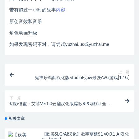
带有超过一小时的故事
内容
原创音效和音乐
角色动画升级
如果发现密码不对，请尝试yuzhai.us或yuzhai.me
上一篇
鬼神乐精翻汉化版StudioEgo&最强AVG游戏[1.1G]
下一篇
幻影怪盗：艾菲Ver1.0云翻汉化版爆款RPG游戏+全
CV[1.9G]
相关文章
【欧美SLG/AI汉化】欲望蔓延S1 v0.0.1 AI汉化