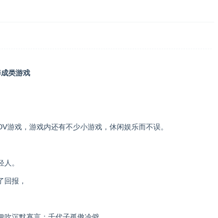
养成类游戏
款养成类ADV游戏，游戏内还有不少小游戏，休闲娱乐而不误。
轻人。
了回报，
伊吹沉默寡言；千代子孤傲冷僻。