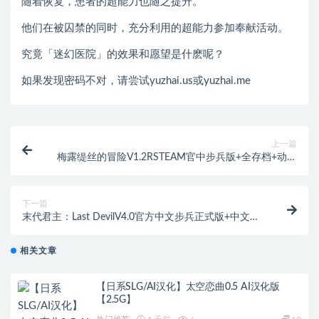
随着恢复，患者的超能力也随之提升。
他们在被囚禁的同时，充分利用的超能力参加奉献活动。
究竟「迷幻医院」的效果和愿望是什麽呢？
如果发现密码不对，请尝试yuzhai.us或yuzhai.me
上一篇
梅露缇丝的冒险V1.2RSTEAM官中步兵版+全存档+动画
版[1.9G]
下一篇
末代君主：Last DevilV4.0官方中文步兵正式版+中文
CV[5G]
相关文章
【日系SLG/AI汉化】太空恋曲0.5 AI汉化版
【2.5G】