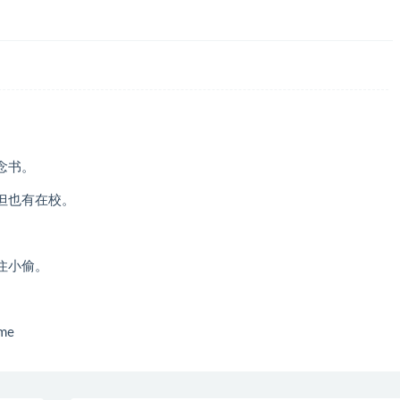
念书。
但也有在校。
住小偷。
me