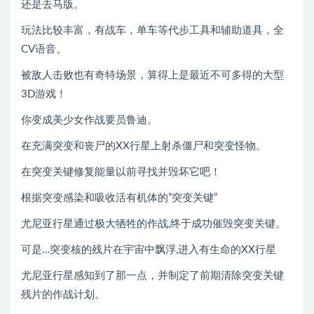
还是去马版。
玩法比较丰富，有战车，单车等代步工具和辅助道具，全
CV语音。
被敌人击败也有奇特场景，算得上是最近不可多得的大型
3D游戏！
你变成美少女作战要员鲁迪。
在充满突变和丧尸的XX行星上射杀僵尸和突变怪物。
在突变关键修复能量以前寻找并毁坏它吧！
根据突变感染和吸收活有机体的”突变关键”
尤尼亚行星通过极大牺牲的作战,终于成功催毁突变关键。
可是…突变核的残片在宇宙中飘浮,进入有生命的XX行星
尤尼亚行星感知到了那一点，并制定了前期清除突变关键
残片的作战计划。