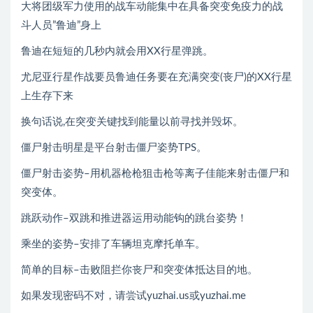
大将团级军力使用的战车动能集中在具备突变免疫力的战
斗人员”鲁迪”身上
鲁迪在短短的几秒内就会用XX行星弹跳。
尤尼亚行星作战要员鲁迪任务要在充满突变(丧尸)的XX行星
上生存下来
换句话说,在突变关键找到能量以前寻找并毁坏。
僵尸射击明星是平台射击僵尸姿势TPS。
僵尸射击姿势–用机器枪枪狙击枪等离子佳能来射击僵尸和
突变体。
跳跃动作–双跳和推进器运用动能钩的跳台姿势！
乘坐的姿势–安排了车辆坦克摩托单车。
简单的目标–击败阻拦你丧尸和突变体抵达目的地。
如果发现密码不对，请尝试yuzhai.us或yuzhai.me