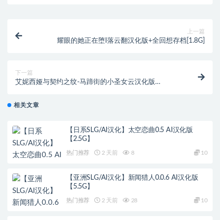
上一篇
耀眼的她正在堕I落云翻汉化版+全回想存档[1.8G]
下一篇
艾妮西娅与契约之纹-马蹄街的小圣女云汉化版
+CG[2.6G]
相关文章
【日系SLG/AI汉化】太空恋曲0.5 AI汉化版
【2.5G】
热门推荐
2 天前
8
10
【亚洲SLG/AI汉化】新闻猎人0.0.6 AI汉化版
【5.5G】
热门推荐
2 天前
28
10