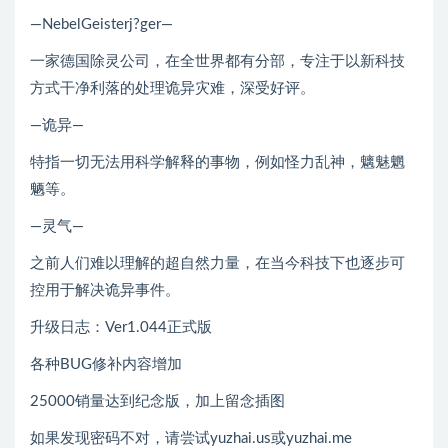
―NebelGeisterj?ger―
一家德国除灵公司，在全世界都有分部，专注于以新科技
方式干净利落的处理诡异灾难，深受好评。
―诡异―
特指一切无法用科学解释的事物，例如怪力乱神，魑魅魍
魉等。
―灵气―
之前人们难以理解的超自然力量，在当今科技下也逐步可
控用于解决诡异事件。
升级日志：Ver1.044正式版
各种BUG修补内容增加
25000销量达到纪念版，加上留念插图
如果发现密码不对，请尝试yuzhai.us或yuzhai.me