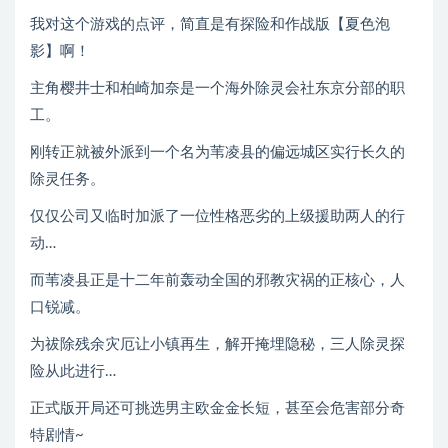
我对这个游戏的点评，简直是有探险和作战版【夏色泡
影】啊！
主角樱井士和柏崎加奈是一个海外除灵会社东京分部的职
工。
刚转正就被外派到一个名为苇凌县的偏远城区实行长久的
除灵任务。
仅仅公司又临时加派了一位性格恶劣的上级援助两人的行
动…
而苇凌县正是十二年前轰动全国的邪教灾祸的正核心，人
口锐减。
为祓除残余灾厄让小镇再生，解开掩埋隐秘，三人除灵探
险从此进行…
正式版开局还可挑选男主欧金金长短，甚至会危害部分奇
特剧情~