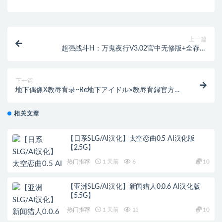
上一篇
超强战斗H：万鬼夜行V3.02官中无修版+全存档
+CV[400M]
下一篇
地下偶像X教辱育录~Re地下アイドル×教辱育録官方中
文版[游戏+动画][1.8G]
相关文章
【日系SLG/AI汉化】太空恋曲0.5 AI汉化版
【2.5G】
热门推荐
1 天前
6
10
【亚洲SLG/AI汉化】新闻猎人0.0.6 AI汉化版
【5.5G】
热门推荐
1 天前
15
10