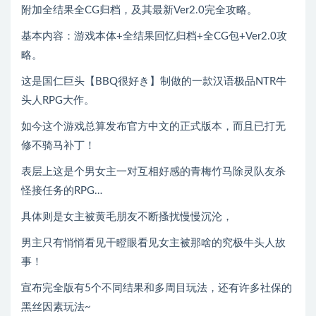
附加全结果全CG归档，及其最新Ver2.0完全攻略。
基本内容：游戏本体+全结果回忆归档+全CG包+Ver2.0攻
略。
这是国仁巨头【BBQ很好き】制做的一款汉语极品NTR牛
头人RPG大作。
如今这个游戏总算发布官方中文的正式版本，而且已打无
修不骑马补丁！
表层上这是个男女主一对互相好感的青梅竹马除灵队友杀
怪接任务的RPG…
具体则是女主被黄毛朋友不断搔扰慢慢沉沦，
男主只有悄悄看见干瞪眼看见女主被那啥的究极牛头人故
事！
宣布完全版有5个不同结果和多周目玩法，还有许多社保的
黑丝因素玩法~