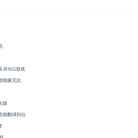
容。
生存SLG游戏
都细腻无比
化版
面都翻译到位
弊
戏