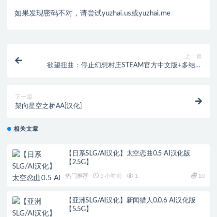
如果发现密码不对，请尝试yuzhai.us或yuzhai.me
上一篇
欲望扭曲：停止幻想村庄STEAM官方中文版+多结局
+DLC[1.06GB]
下一篇
架向星空之桥AA[汉化]
相关文章
【日系SLG/AI汉化】太空恋曲0.5 AI汉化版
【2.5G】
热门推荐
5 小时前
1
10
【亚洲SLG/AI汉化】新闻猎人0.0.6 AI汉化版
【5.5G】