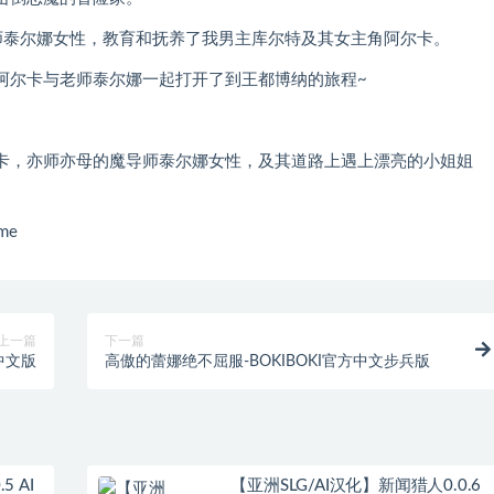
师泰尔娜女性，教育和抚养了我男主库尔特及其女主角阿尔卡。
阿尔卡与老师泰尔娜一起打开了到王都博纳的旅程~
卡，亦师亦母的魔导师泰尔娜女性，及其道路上遇上漂亮的小姐姐
me
上一篇
下一篇
中文版
高傲的蕾娜绝不屈服-BOKIBOKI官方中文步兵版
 AI
【亚洲SLG/AI汉化】新闻猎人0.0.6