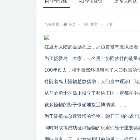
详情介绍
评论建议
常见问题
当前位置：
首页
热门推荐
正文
在避开大陆的嘉德岛上，那边曾被恶魔执政着
为了拯救岛上大家，一名勇士协同伙伴的能量
100年过去，和平自然环境增添了人口数量
伴随着岛上怪物总数猛增，人们当中逐渐广为
从前的勇士在岛上设立了邦纳王国，定都在中
很多怪物的影子偷偷地接近博纳城。。。
为了能抵抗总数猛增的怪物，除开王国的战士
同时对取得成功征讨怪物的玩家们给予重要奖
期待总有一天，能发生和以前的勇士一样可以