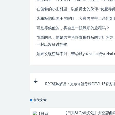
在偏僻的小山村里，以前勇士的伙伴~女魔导
为积极响应国王的呼吁，大家男主带上亲姐姐
可是等候他的，将会是一帆风顺的旅程吗？
简单的说，便是男主角跟青梅竹马的大姐阿尔
一起出发征讨怪物
如果发现密码不对，请尝试yuzhai.us或yuzhai.
RPG驱炼辉晶：克尔塔祖母绿EGV1.15官方
相关文章
【日系SLG/AI汉化】太空恋曲0.5