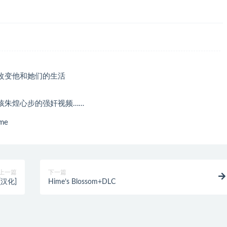
改变他和她们的生活
孩朱煌心步的强奸视频……
me
上一篇
下一篇
汉化]
Hime’s Blossom+DLC