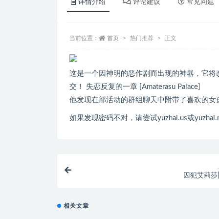
详情介绍
评论建议
常见问题
当前位置：
首页
热门推荐
正文
这是一个因神明的恶作剧而出现的神器，它将
交！ 失恋反复的一章 [Amaterasu Palace]
他发现在部活动的群组聊天中附带了喜欢的女
如果发现密码不对，请尝试yuzhai.us或yuzhai.
囚犯艾莉莎[
相关文章