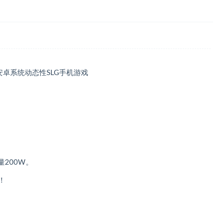
版PC+安卓系统动态性SLG手机游戏
量200W。
！