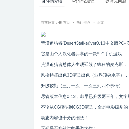
详情介绍
评论建议
常见问题
当前位置：
首页
热门推荐
正文
荒漠追猎者(DesertStalker)ver0.13中文
它是由个人汉化者共享的一款SLG手机游戏
荒漠追猎者总体人生观延续了疯狂的麦克斯，
风格特征出色3D渲染出色（业界顶尖水平），
升级较勤（三月一次，一次三到四个事情），
尽管版本信息0.13，却早已升级两三年，文字
不论从CG模型到CG3D渲染，全是电影级别的
动态内容也十分的细致！
无疑是不容错过的手游大作！