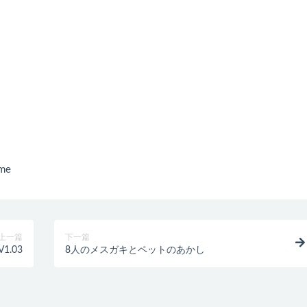
me
上一篇
下一篇
.03
8人のメスガキとペットのあかし