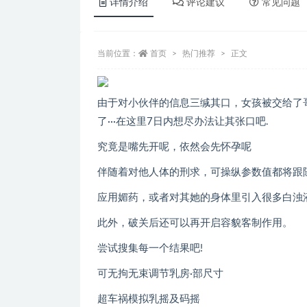
详情介绍
评论建议
常见问题
当前位置：
首页
热门推荐
正文
由于对小伙伴的信息三缄其口，女孩被交给了
了···在这里7日内想尽办法让其张口吧.
究竟是嘴先开呢，依然会先怀孕呢
伴随着对他人体的刑求，可操纵参数值都将跟
应用媚药，或者对其她的身体里引入很多白浊液
此外，破关后还可以再开启容貌客制作用。
尝试搜集每一个结果吧!
可无拘无束调节乳房·部尺寸
超车祸模拟乳摇及码摇