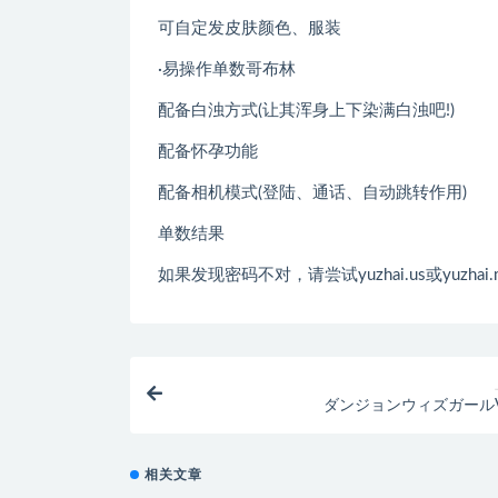
可自定发皮肤颜色、服装
·易操作单数哥布林
配备白浊方式(让其浑身上下染满白浊吧!)
配备怀孕功能
配备相机模式(登陆、通话、自动跳转作用)
单数结果
如果发现密码不对，请尝试yuzhai.us或yuzhai.
ダンジョンウィズガールV1
相关文章