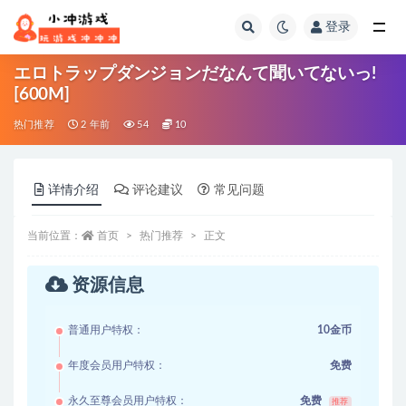
登录
全部
エロトラップダンジョンだなんて聞いてないっ!
[600M]
热门推荐
2 年前
54
10
详情介绍
评论建议
常见问题
当前位置：
首页
热门推荐
正文
资源信息
普通用户特权：
10金币
年度会员用户特权：
免费
永久至尊会员用户特权：
免费
推荐