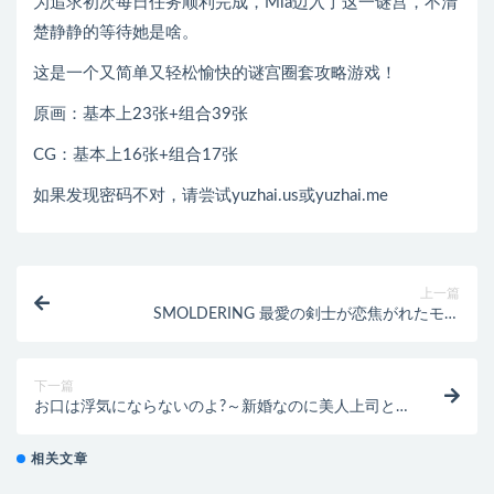
为追求初次每日任务顺利完成，Mia迈入了这一谜宫，不清
楚静静的等待她是啥。
这是一个又简单又轻松愉快的谜宫圈套攻略游戏！
原画：基本上23张+组合39张
CG：基本上16张+组合17张
如果发现密码不对，请尝试yuzhai.us或yuzhai.me
上一篇
SMOLDERING 最愛の剣士が恋焦がれたモノ
V20230711[1.6G]
下一篇
お口は浮気にならないのよ?～新婚なのに美人上司と
秘密の残業 [560M]
相关文章