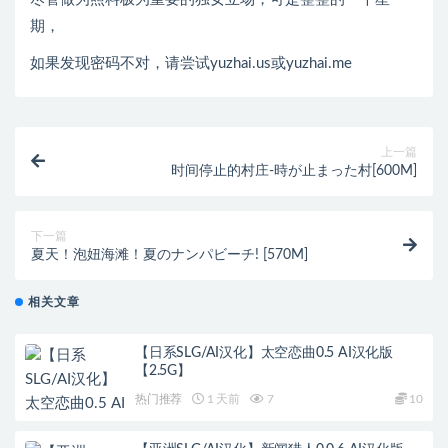
期，
如果发现密码不对，请尝试yuzhai.us或yuzhai.me
上一篇
时间停止的村庄-時が止まった村[600M]
下一篇
夏天！泡妞海滩！夏のナンパビーチ! [570M]
相关文章
【日系SLG/AI汉化】太空恋曲0.5 AI汉化版
【2.5G】
热门推荐
1 天前
7
10