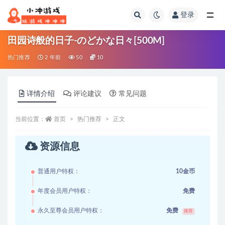
登录
全部
田园诗般的日子-のどかな日々[500M]
热门推荐
2 年前
50
10
详情介绍
评论建议
常见问题
当前位置：
首页
热门推荐
正文
资源信息
普通用户特权：
10金币
年度会员用户特权：
免费
永久至尊会员用户特权：
免费
推荐