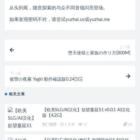
从头到尾，随意探索的与众不同首领闪亮登场。
如果发现密码不对，请尝试yuzhai.us或yuzhai.me
上一篇
堕天使様と家族の作り方[800M]
下一篇
復讐の夜霧 Yagiri 動作確認版0.24[1G]
相关文章
【欧美SLG/AI汉化】欲望蔓延S1 v0.0.1 AI汉化
版【4.2G】
热门推荐
1 天前
17
10