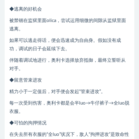
◆逃离的好机会
被禁锢在监狱里面olica，尝试运用细微的间隙从监狱里面
逃离。
如果可以逃走得话，便会迅速成为自由身。假如没有成
功，调试的日子会延续下去。
伴随着调试地进行，奥利卡选择放弃抵御，最终立誓听从
对手。
◆留意管束进攻
精力小于一定值后，对手便会发起“管束进攻”。
每一次受到伤害，奥利卡都是会半luo→牛仔裤子→全luo脱
衣服。
◆可怕的拘押情况
在失去所有衣服的“全luo”状况下，敌人“拘押进攻”是致命性