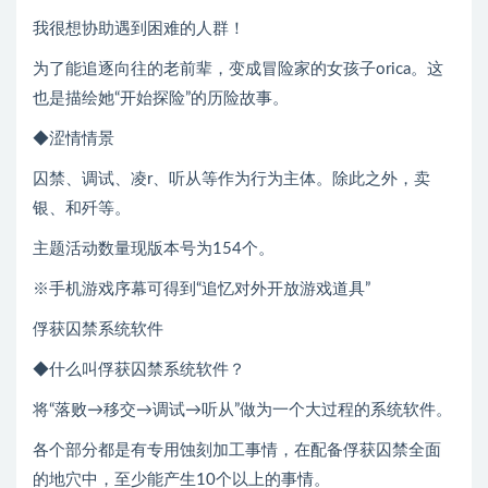
我很想协助遇到困难的人群！
为了能追逐向往的老前辈，变成冒险家的女孩子orica。这
也是描绘她“开始探险”的历险故事。
◆涩情情景
囚禁、调试、凌r、听从等作为行为主体。除此之外，卖
银、和歼等。
主题活动数量现版本号为154个。
※手机游戏序幕可得到“追忆对外开放游戏道具”
俘获囚禁系统软件
◆什么叫俘获囚禁系统软件？
将“落败→移交→调试→听从”做为一个大过程的系统软件。
各个部分都是有专用蚀刻加工事情，在配备俘获囚禁全面
的地穴中，至少能产生10个以上的事情。