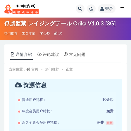
登录
全部
俘虏监禁 レイジングテール Orika V1.0.3 [3G]
热门推荐
2 年前
145
10
详情介绍
评论建议
常见问题
当前位置：
首页
热门推荐
正文
资源信息
普通用户特权：
10金币
年度会员用户特权：
免费
永久至尊会员用户特权：
免费
推荐