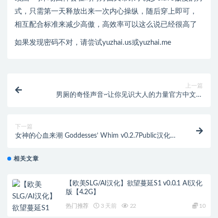
式，只需第一天释放出来一次内心操纵，随后穿上即可，
相互配合标准来减少高傲，高效率可以这么说已经很高了
如果发现密码不对，请尝试yuzhai.us或yuzhai.me
上一篇
男厕的奇怪声音~让你见识大人的力量官方中文版
[900M]
下一篇
女神的心血来潮 Goddesses’ Whim v0.2.7Public汉化版
[PC+安卓][3.3G]
相关文章
【欧美SLG/AI汉化】欲望蔓延S1 v0.0.1 AI汉化
版【4.2G】
热门推荐
3 天前
22
10