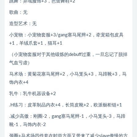
跳舞：异域服饰+3，芭蕾舞鞋+2
歌曲：无
造型艺术：无
小宠物：小宠物套服+3/gang塞马尾辫+2，牵宠箱包皮具
+1，羊绒爪套+1，猫耳+1
（小宠物套服对于其他锻炼的debuff过重，一旦忘记了脱掉
气血亏虚）
马术场：黄菊花塞马尾辫+2，小马笼头+3，马蹄靴+3，马
饰内衣+4
乳牛：乳牛机器设备+2
.H练习：皮革制品内衣+4，长筒皮靴+2，欧派橱柜链+1
.减少高傲：刚圈-2，gang塞马尾辫-1，小马笼头-3，马蹄
靴-1，马饰内衣-2
颈圈+马术场四件套在时尚方面又带来了减少slave傲慢的方