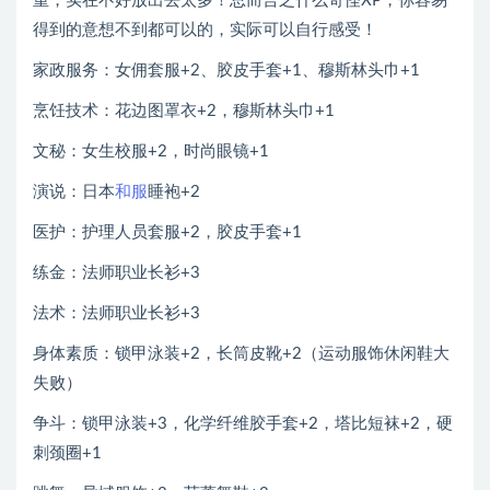
重，实在不好放出去太多！总而言之什么奇怪XP，你容易
得到的意想不到都可以的，实际可以自行感受！
家政服务：女佣套服+2、胶皮手套+1、穆斯林头巾+1
烹饪技术：花边图罩衣+2，穆斯林头巾+1
文秘：女生校服+2，时尚眼镜+1
演说：日本
和服
睡袍+2
医护：护理人员套服+2，胶皮手套+1
练金：法师职业长衫+3
法术：法师职业长衫+3
身体素质：锁甲泳装+2，长筒皮靴+2（运动服饰休闲鞋大
失败）
争斗：锁甲泳装+3，化学纤维胶手套+2，塔比短袜+2，硬
刺颈圈+1