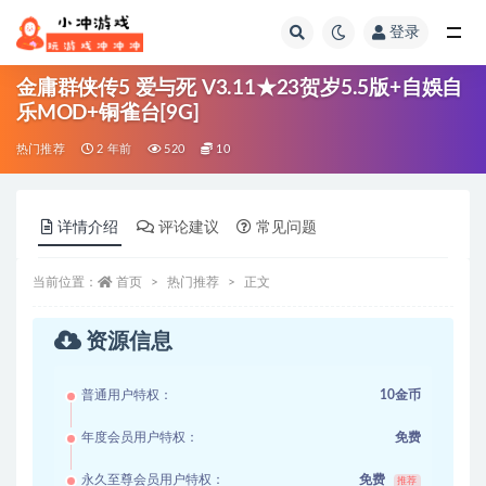
登录
全部
金庸群侠传5 爱与死 V3.11★23贺岁5.5版+自娛自
乐MOD+铜雀台[9G]
热门推荐
2 年前
520
10
详情介绍
评论建议
常见问题
当前位置：
首页
热门推荐
正文
资源信息
普通用户特权：
10金币
年度会员用户特权：
免费
永久至尊会员用户特权：
免费
推荐