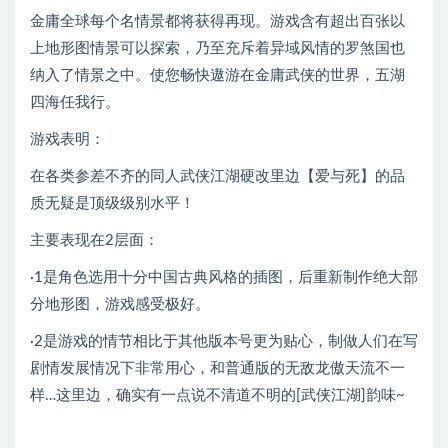
金庸全球每个名情景都将获得再现。游戏含有超出百张以
上地形图情景可以探索，乃至充斥着异域风情的罗煞国也
纳入了情景之中。使您畅快遨游在金庸武侠的世界，五湖
四海任我行。
游戏表明：
在各类参差不齐的同人武侠江湖硬改里边【爱与死】的品
质无疑是顶级级别水平！
主要表现在2层面：
·1是角色选用十分中国古典风格的插图，后重新制作绝大部
分地形图，游戏感受极好。
·2是游戏的情节相比于其他版本号更为贴心，制做人们在写
剧情发展情况下非常用心，和普通版的无敌龙傲天流不一
样…这里边，确实有一点说不清道不明的[武侠江湖]韵味~