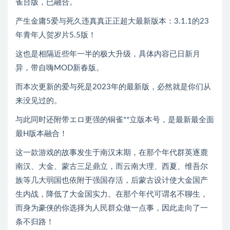
雀台版，已融合。
产生金庸5爱与死久违真真正正超大最新版本：3.1.1的23
年青年人贺岁片5.5版！
这也是相隔近些年一半的极大升级，具体内容已日新月
异，带自嗨MOD新春版。
而本次更新的爱与死是2023年的最新版，必然就是你们从
来没见过的。
与此同时还附带エロ更强的铜雀**立版本号，是最新最全面
最H版本融合！
这一款游戏的故事发生于南汉末期，在那个年代群英逐鹿
南汉、大金、蒙古三足鼎立，而云南大理、西夏、维吾尔
族等几大弱国也依附于强国存活，后蒙古设计使大金国产
生内战，降低了大金国实力。在那个年代可谓名不聊生，
而身为豪侠的你选择为人民群众做一点事，因此走向了一
条不归路！