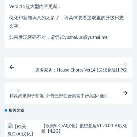
Ver3.11超大型内容更新：
优化和新知识真的太多了，请具体要看游戏里的升级日志
文字。
如果发现密码不对，请尝试yuzhai.us或yuzhai.me
上一篇
家务家务：House Chores Ver14.1云汉化版[1.9G]
下一篇
精灵奴隶御子菲涅+外传三部曲合集官中步兵版+全回想
[3.4G]
相关文章
【欧美SLG/AI汉化】欲望蔓延S1 v0.0.1 AI汉化
版【4.2G】