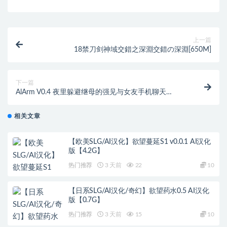
上一篇
18禁刀剑神域交錯之深淵交錯の深淵[650M]
下一篇
AlArm V0.4 夜里躲避继母的强见与女友手机聊天
[700M]
相关文章
【欧美SLG/AI汉化】欲望蔓延S1 v0.0.1 AI汉化
版【4.2G】
热门推荐
3 天前
22
10
【日系SLG/AI汉化/奇幻】欲望药水0.5 AI汉化
版【0.7G】
热门推荐
3 天前
15
10