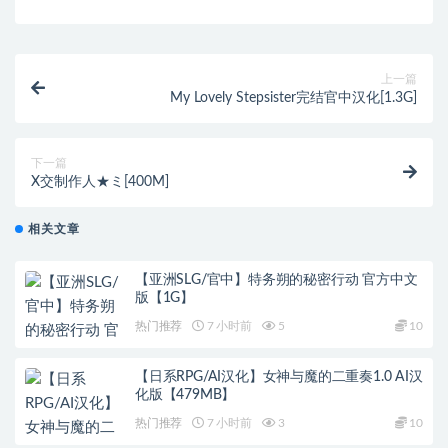
上一篇
My Lovely Stepsister完结官中汉化[1.3G]
下一篇
X交制作人★ミ[400M]
相关文章
【亚洲SLG/官中】特务朔的秘密行动 官方中文
版【1G】
热门推荐
7 小时前
5
10
【日系RPG/AI汉化】女神与魔的二重奏1.0 AI汉
化版【479MB】
热门推荐
7 小时前
3
10