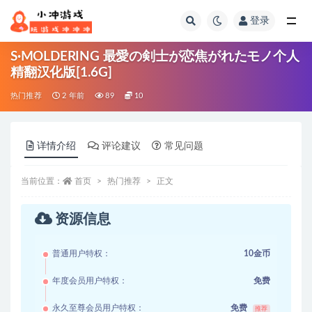
登录
全部
S·MOLDERING 最愛の剣士が恋焦がれたモノ个人
精翻汉化版[1.6G]
热门推荐
2 年前
89
10
详情介绍
评论建议
常见问题
当前位置：
首页
热门推荐
正文
资源信息
普通用户特权：
10金币
年度会员用户特权：
免费
永久至尊会员用户特权：
免费
推荐