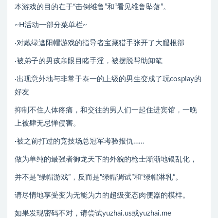
本游戏的目的在于“击倒维鲁”和“看见维鲁坠落”。
~H活动一部分菜单栏~
·对戴绿遮阳帽游戏的指导者宝藏猎手张开了大腿根部
·被弟子的男孩亲眼目睹手淫，被摆脱帮助卸笔
·出现意外地与非常于泰一的上级的男生变成了玩cosplay的
好友
抑制不住人体疼痛，和交往的男人们一起住进宾馆，一晚
上被肆无忌惮侵害。
·被之前打过的竞技场总冠军考验报仇……
做为单纯的最强者御龙天下的外貌的枪士渐渐地银乱化，
并不是“绿帽游戏”，反而是“绿帽调试”和“绿帽淋乳”。
请尽情地享受变为无能为力的超级变态肉便器的模样。
如果发现密码不对，请尝试yuzhai.us或yuzhai.me