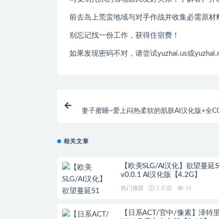
前去岛上荒蛮地域与对手作战并收集必需原材
别忘记找一份工作，获得住宿费！
如果发现密码不对，请尝试yuzhai.us或yuzhai.
妻子蜜睡~爱上闷热柔软的肌肤AI汉化版+全C
★全CV[
相关文章
【欧美SLG/AI汉化】欲望蔓延S
v0.0.1 AI汉化版【4.2G】
热门推荐
2 天前
19
【日系ACT/官中/像素】泽特