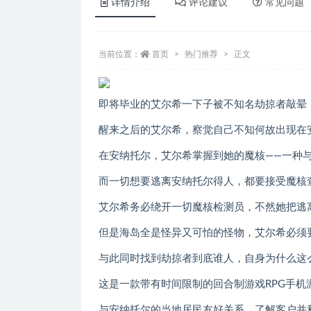
详情介绍
评论建议
常见问题
当前位置：
首页
热门推荐
正文
即将毕业的艾尔希一下子被不知名劫掠者敲晕
醒来之后的艾尔希，察觉自己不知何故出现在
在安纳托尔，艾尔希掌握到她的魔核——一种
而一切想要逃离安纳托尔得人，都要接受魔核
艾尔希务必绕开一切魔核检测员，不然她把逃
但是海岛全是怪异又可怕的怪物，艾尔希必须
与此同时找到劫掠者到底谁人，自身为什么这
这是一款带有时间限制的回合制游戏RPG手机
与安纳托尔的当地居民友好关系，了解客户并