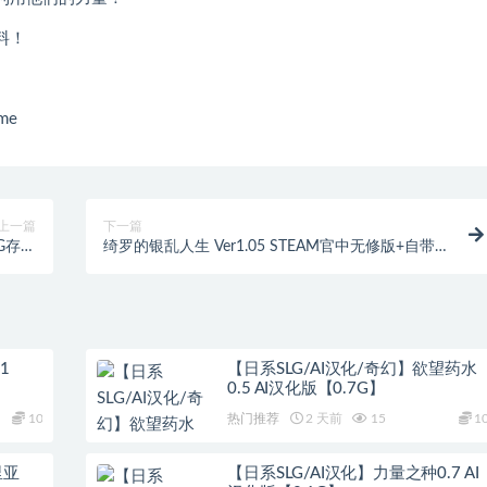
料！
me
上一篇
下一篇
G存档
绮罗的银乱人生 Ver1.05 STEAM官中无修版+自带全
3.9G]
回想[600M]
1
【日系SLG/AI汉化/奇幻】欲望药水
0.5 AI汉化版【0.7G】
10
热门推荐
2 天前
15
1
里亚
【日系SLG/AI汉化】力量之种0.7 AI