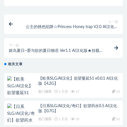
上一篇
公主的桃色陷阱☆Princess Honey trap V2.0 AI汉化版
[2.2G]
下一篇
姬岛夏日~爱与欲的夏日物语 Ver1.1 AI汉化版★挂载
[1.6G]
相关文章
【欧美SLG/AI汉化】欲望蔓延S1 v0.0.1 AI汉化
版【4.2G】
热门推荐
1 天前
17
10
【日系SLG/AI汉化/奇幻】欲望药水0.5 AI汉化
版【0.7G】
热门推荐
1 天前
10
10