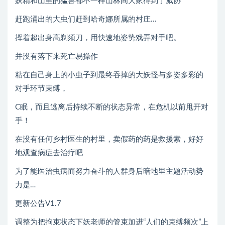
妖精和山里的猛兽都不一样山林间大家得到了威协
赶跑涌出的大虫们赶到哈奇娜所属的村庄…
挥着超出身高剃须刀，用快速地姿势戏弄对手吧。
并没有落下来死亡易操作
粘在自己身上的小虫子到最终吞掉的大妖怪与多姿多彩的
对手环节束缚，
C眠，而且逃离后持续不断的状态异常，在危机以前甩开对
手！
在没有任何乡村医生的村里，卖假药的药是救援索，好好
地观查病症去治疗吧
为了能医治虫病而努力奋斗的人群身后暗地里主题活动势
力是…
更新公告V1.7
调整为把拘束状态下妖老师的管束加进“人们的束缚频次”上