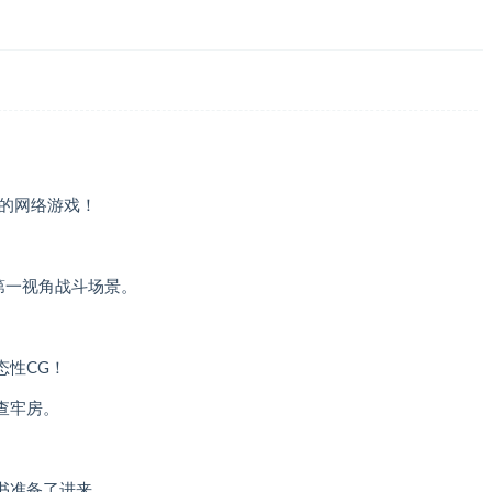
合的网络游戏！
第一视角战斗场景。
态性CG！
查牢房。
书准备了进来