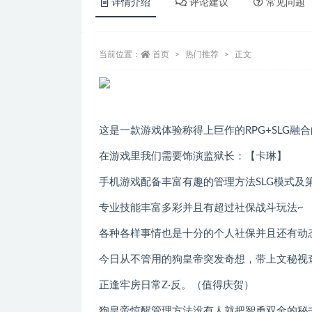
详情介绍
评论建议
常见问题
当前位置：
首页
热门推荐
正文
这是一款游戏体验称得上巨作的RPG+SLG融
在游戏里我们需要饰演监狱长：【卡琳】
手机游戏配备丰富有趣的管理方法SLG模式及
专业技能丰富多彩并且有超过社保战斗玩法~
各种各样事情也是十分的个人社保并且还有动
今日从不管用的狗皇帝突发奇想，带上文秘视
正逢牢房日常Z·反。（值得庆贺）
狗皇帝惊醒管理方法没有人就把智勇双全的秘