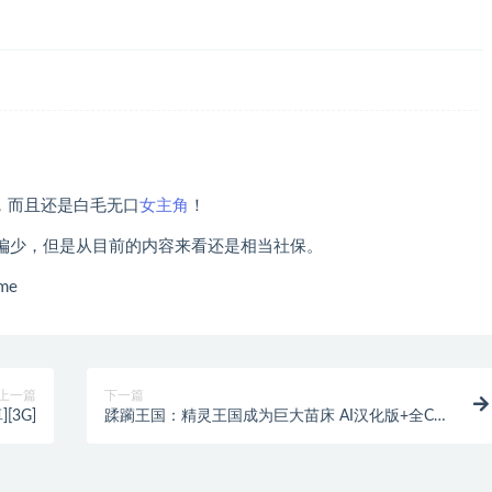
分，而且还是白毛无口
女主角
！
偏少，但是从目前的内容来看还是相当社保。
me
上一篇
下一篇
[3G]
蹂躏王国：精灵王国成为巨大苗床 AI汉化版+全CG
存档★全CV[3G]