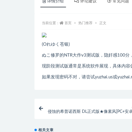
详情介绍
评论建议
常见问题
当前位置：
首页
热门推荐
正文
(Oれゆく苍银)
ぬこ修罗的NTR大作v3测试版，隐奸感100
现阶段测试版通常是系统软件展现，具体内容
如果发现密码不对，请尝试yuzhai.us或yuzhai.
侵蚀的希普诺西斯 DL正式版★像素风[PC+安卓]
相关文章