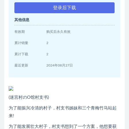
登录后下载
其他信息
有效期
购买后永久有效
累计销量
2
累计下载
2
最近更新
2024年08月27日
(迷宫村のO馆村支书)
为了能振兴冷清的村子，村支书姊妹和三个青梅竹马站起
来!
为了能发展壮大村子，村支书想到了一个方案，他想要获