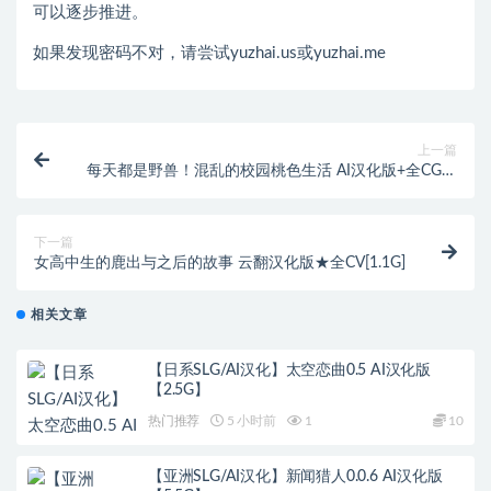
可以逐步推进。
如果发现密码不对，请尝试yuzhai.us或yuzhai.me
上一篇
每天都是野兽！混乱的校园桃色生活 AI汉化版+全CG存
档★全CV[5.5G]
下一篇
女高中生的鹿出与之后的故事 云翻汉化版★全CV[1.1G]
相关文章
【日系SLG/AI汉化】太空恋曲0.5 AI汉化版
【2.5G】
热门推荐
5 小时前
1
10
【亚洲SLG/AI汉化】新闻猎人0.0.6 AI汉化版