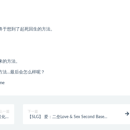
终于想到了起死回生的方法。
来的方法。
方法…最后会怎么样呢？
me
上一篇
下一篇
0汉化版
【SLG】 爱：二垒Love & Sex Second Base
[11G]
v26.1.0a 汉化版 [3.5G]