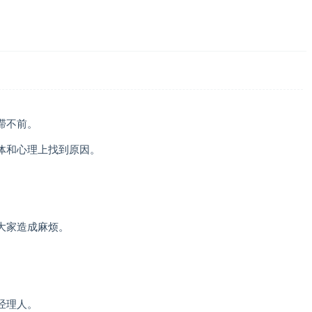
滞不前。
体和心理上找到原因。
。
大家造成麻烦。
。
经理人。