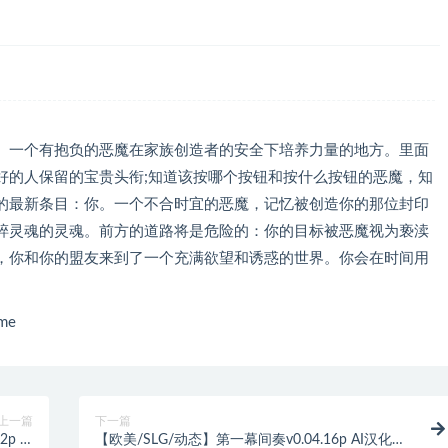
。一个有抱负的恶魔在家族创造者的安全下培养力量的地方。里面
好的人保留的宝贵头衔;知道该按哪个按钮和按什么按钮的恶魔，知
的最新条目：你。一个不合时宜的恶魔，记忆被创造你的那位封印
碎灵魂的灵魂。前方的道路将是危险的：你的目标被恶魔视为亵渎
，你和你的盟友来到了一个充满欲望和诱惑的世界。你会在时间用
me
上一篇
下一篇
p AI
【欧美/SLG/动态】第一幕间奏v0.04.16p AI汉化版