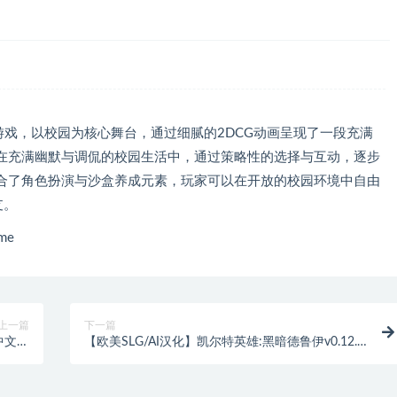
游戏，以校园为核心舞台，通过细腻的2DCG动画呈现了一段充满
在充满幽默与调侃的校园生活中，通过策略性的选择与互动，逐步
合了角色扮演与沙盒养成元素，玩家可以在开放的校园环境中自由
支。
me
上一篇
下一篇
方中文版
【欧美SLG/AI汉化】凯尔特英雄:黑暗德鲁伊v0.12.0
.7G】
AI汉化版【3.03G】