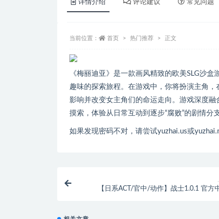
详情介绍
评论建议
常见问题
当前位置：
首页
热门推荐
正文
《梅丽迪亚》是一款画风精致的欧美SLG沙盒
趣味的探索旅程。在游戏中，你将扮演主角，
影响并改变女主角们的命运走向。游戏深度融
摸索，体验从日常互动到逐步“腐败”的剧情分
如果发现密码不对，请尝试yuzhai.us或yuzhai.
【日系ACT/官中/动作】战士1.0.1 官
【3
相关文章