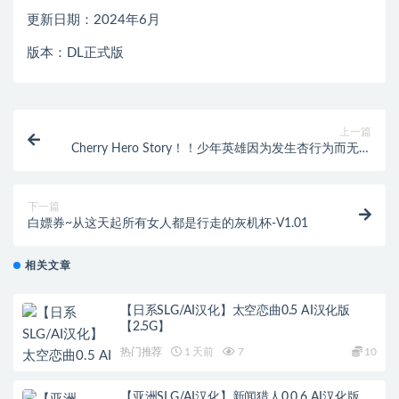
更新日期：2024年6月
版本：DL正式版
上一篇
Cherry Hero Story！！少年英雄因为发生杏行为而无法
变身并由于他的童贞之身而成了猎物的故事
下一篇
白嫖券~从这天起所有女人都是行走的灰机杯-V1.01
相关文章
【日系SLG/AI汉化】太空恋曲0.5 AI汉化版
【2.5G】
热门推荐
1 天前
7
10
【亚洲SLG/AI汉化】新闻猎人0.0.6 AI汉化版