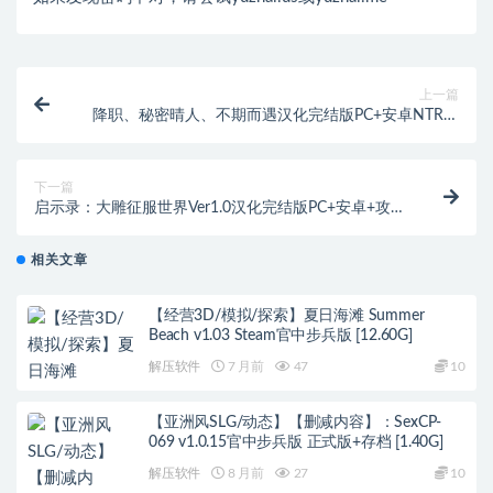
上一篇
降职、秘密晴人、不期而遇汉化完结版PC+安卓NTR三
部合集[1.8G]
下一篇
启示录：大雕征服世界Ver1.0汉化完结版PC+安卓+攻略
+画廊[4.2G]
相关文章
【经营3D/模拟/探索】夏日海滩 Summer
Beach v1.03 Steam官中步兵版 [12.60G]
解压软件
7 月前
47
10
【亚洲风SLG/动态】【删减内容】：SexCP-
069 v1.0.15官中步兵版 正式版+存档 [1.40G]
解压软件
8 月前
27
10