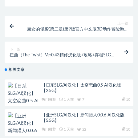
上一篇
魔女的侵袭(第二章)第9版官方中文版3D动作冒险游戏
[7.4G]
下一篇
扭曲（The Twist）Ver0.43精修汉化版+攻略+存档SLG
神作&补更
相关文章
【日系SLG/AI汉化】太空恋曲0.5 AI汉化版
【2.5G】
热门推荐
1 天前
7
10
【亚洲SLG/AI汉化】新闻猎人0.0.6 AI汉化版
【5.5G】
热门推荐
1 天前
22
10