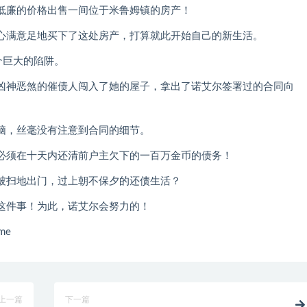
低廉的价格出售一间位于米鲁姆镇的房产！
心满意足地买下了这处房产，打算就此开始自己的新生活。
个巨大的陷阱。
凶神恶煞的催债人闯入了她的屋子，拿出了诺艾尔签署过的合同向
脑，丝毫没有注意到合同的细节。
必须在十天内还清前户主欠下的一百万金币的债务！
被扫地出门，过上朝不保夕的还债生活？
这件事！为此，诺艾尔会努力的！
me
上一篇
下一篇