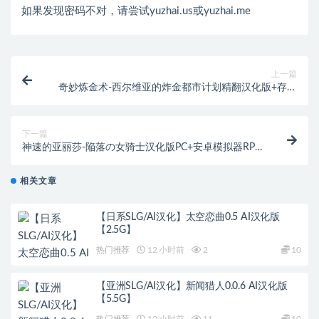
如果发现密码不对，请尝试yuzhai.us或yuzhai.me
上一篇
奇妙炼金术-西尔维亚的炸金都市计划精翻汉化版+存档
RPG游戏[1.3G]
下一篇
神速的亚丽莎-陥落の女骑士汉化版PC+安卓模拟器RPG
游戏[350M]
相关文章
【日系SLG/AI汉化】太空恋曲0.5 AI汉化版
【2.5G】
热门推荐
12 小时前
2
10
【亚洲SLG/AI汉化】新闻猎人0.0.6 AI汉化版
【5.5G】
热门推荐
12 小时前
11
10