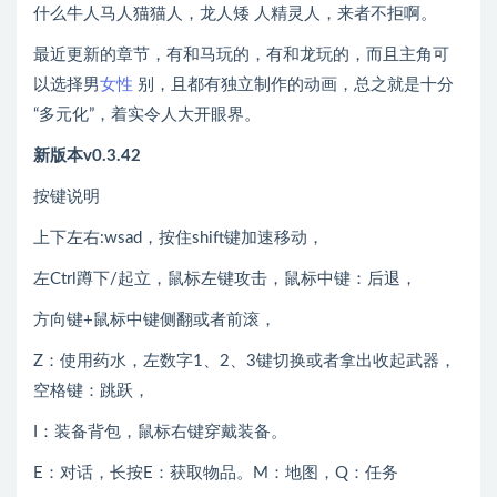
什么牛人马人猫猫人，龙人矮 人精灵人，来者不拒啊。
最近更新的章节，有和马玩的，有和龙玩的，而且主角可
以选择男
女性
别，且都有独立制作的动画，总之就是十分
“多元化”，着实令人大开眼界。
新版本v0.3.42
按键说明
上下左右:wsad，按住shift键加速移动，
左Ctrl蹲下/起立，鼠标左键攻击，鼠标中键：后退，
方向键+鼠标中键侧翻或者前滚，
Z：使用药水，左数字1、2、3键切换或者拿出收起武器，
空格键：跳跃，
I：装备背包，鼠标右键穿戴装备。
E：对话，长按E：获取物品。M：地图，Q：任务