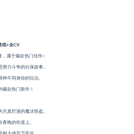
游戏+全CV
销量，属于爆款热门佳作~
恶势力斗争的社保故事。
两种不同身份的玩法。
的爆款热门新作！
为天真烂漫的魔法怪盗。
在夜晚的街道上。
恶棍大佬百万富翁。