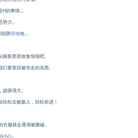
是H的事情…
恶势力。
和陷阱
那啥
啥…
从顾客那里收集情报吧。
我们要拿回被夺走的东西。
，超级强大。
法轻松击败敌人，轻松前进！
的衣服就会逐渐被撕破。
别小心。