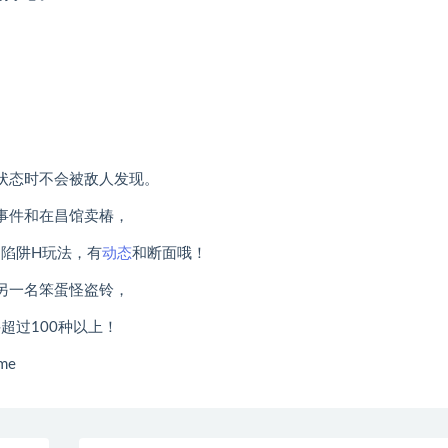
状态时不会被敌人发现。
事件和在昌馆卖椿，
陷阱H玩法，有
动态
和断面哦！
另一名笨蛋怪盗铃，
超过100种以上！
me