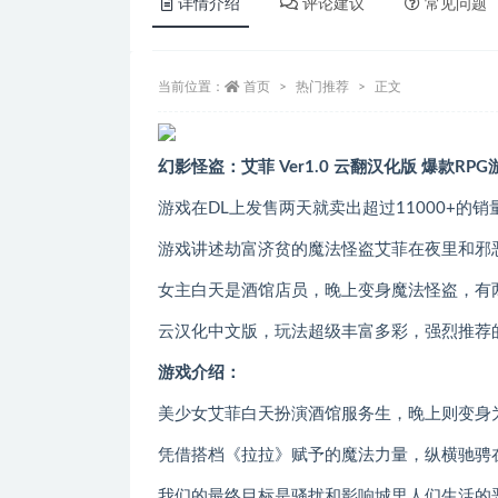
详情介绍
评论建议
常见问题
当前位置：
首页
热门推荐
正文
幻影怪盗：艾菲 Ver1.0 云翻汉化版 爆款RPG
游戏在DL上发售两天就卖出超过11000+的
游戏讲述劫富济贫的魔法怪盗艾菲在夜里和邪
女主白天是酒馆店员，晚上变身魔法怪盗，有
云汉化中文版，玩法超级丰富多彩，强烈推荐
游戏介绍：
美少女艾菲白天扮演酒馆服务生，晚上则变身
凭借搭档《拉拉》赋予的魔法力量，纵横驰骋
我们的最终目标是骚扰和影响城里人们生活的