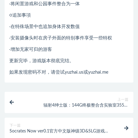
·将闲置游戏和公园事件整合为一体
○追加事項
·在特殊场景中也追加身体开发数值
·安装摄像头时在房子外面的特别事件享受一些特权
·增加无家可归的游客
更新完毕，游戏版本彻底完结。
如果发现密码不对，请尝试yuzhai.us或yuzhai.me
上一篇
辐射4绅士版：144G终极整合含实验室355个
MOD[144G]
下一篇
Socrates Now ver0.1官方中文版神级3D&SLG游戏
[700M]