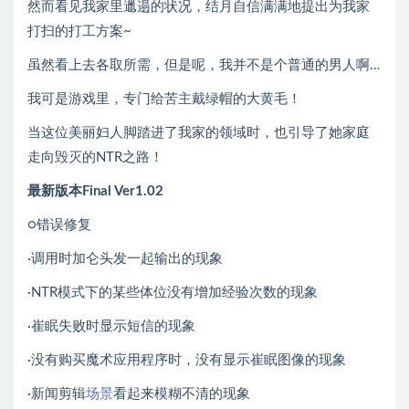
然而看见我家里邋遢的状况，结月自信满满地提出为我家
打扫的打工方案~
虽然看上去各取所需，但是呢，我并不是个普通的男人啊…
我可是游戏里，专门给苦主戴绿帽的大黄毛！
当这位美丽妇人脚踏进了我家的领域时，也引导了她家庭
走向毁灭的NTR之路！
最新版本Final Ver1.02
○错误修复
·调用时加仑头发一起输出的现象
·NTR模式下的某些体位没有增加经验次数的现象
·崔眠失败时显示短信的现象
·没有购买魔术应用程序时，没有显示崔眠图像的现象
·新闻剪辑
场景
看起来模糊不清的现象