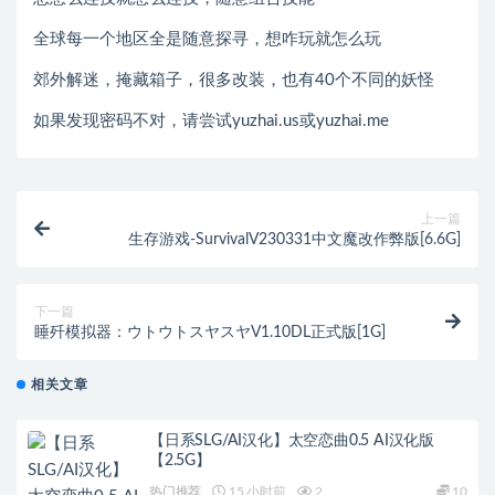
全球每一个地区全是随意探寻，想咋玩就怎么玩
郊外解迷，掩藏箱子，很多改装，也有40个不同的妖怪
如果发现密码不对，请尝试yuzhai.us或yuzhai.me
上一篇
生存游戏-SurvivalV230331中文魔改作弊版[6.6G]
下一篇
睡歼模拟器：ウトウトスヤスヤV1.10DL正式版[1G]
相关文章
【日系SLG/AI汉化】太空恋曲0.5 AI汉化版
【2.5G】
热门推荐
15 小时前
2
10