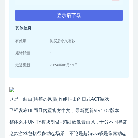
登录后下载
其他信息
有效期
购买后永久有效
累计销量
1
最近更新
2024年08月11日
这是一款由[拂暁の风]制作组推出的日式ACT游戏
己经发布DL而且内置官方中文，最新更新Ver1.02版本
整体采用UNITY模块制做+超细致像素画风，十分不同寻常
这款游戏包括很多动态场景，不论是超清CG或是像素动态