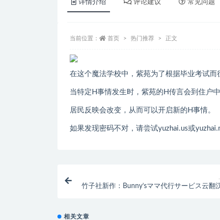
详情介绍
评论建议
常见问题
当前位置：
首页
热门推荐
正文
在这个魔法学校中，紫苑为了根据毕业考试而
当特定H事情发生时，紫苑的H传言会到住户
居民反映会改变，从而可以开启新的H事情。
如果发现密码不对，请尝试yuzhai.us或yuzhai.
竹子社新作：Bunny’sママ代行サービス云翻
+全存档+全CV[3
相关文章