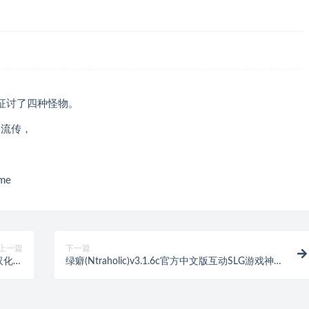
征讨了四种怪物。
中流传，
me
上一篇
下一篇
汉化版
绿癖(Ntraholic)v3.1.6c官方中文版互动SLG游戏神作
.7G]
+攻略+存档[5.4G]