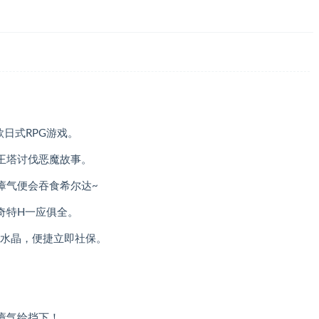
。
款日式RPG游戏。
王塔讨伐恶魔故事。
瘴气便会吞食希尔达~
奇特H一应俱全。
档水晶，便捷立即社保。
。
瘴气给挡下！