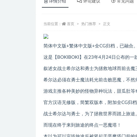
详情介绍
评论建议
常见问题
当前位置：
首页
热门推荐
正文
简体中文版+繁体中文版+全CG归档，已融合
这是【BOKIBOKI】在23年4月24日公布的一
叙述女战士希尔达和勇士为拯救地球而前去魔
希尔达必须在勇士魔法耗光前击败恶魔，不然
游戏主推各种美妙的怪物异种玩法，甜瓜肚等
官方汉语无修版，简繁双版本，附加全CG归
战士希尔达与勇士，为了拯救世界而踏上旅途
而现在终于来到旅途的终点一恶魔塔！
本以为可以完毕旅途反被竖起于恶魔塔门前的