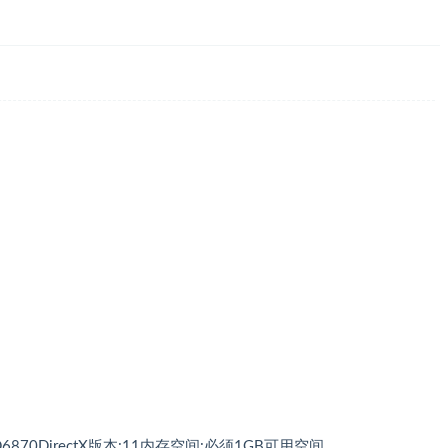
nHD6870DirectX版本:11内存空间:必须1GB可用空间