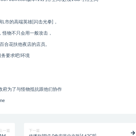
L市的高端英雄[闪击光拳]，
，怪物不只会用一般攻击，
[百合花扶他夜店的店员。
服务要求吧!环境
政府为了与怪物抵抗跟他们协作
me
上一篇
下一篇