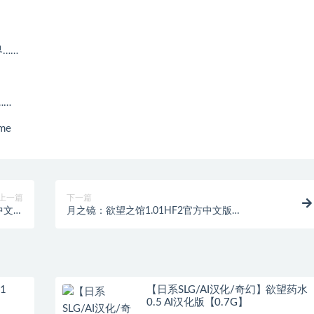
……
……
me
上一篇
下一篇
方中文版
月之镜：欲望之馆1.01HF2官方中文版
4GB]
+DLC[1.83GB]
1
【日系SLG/AI汉化/奇幻】欲望药水
0.5 AI汉化版【0.7G】