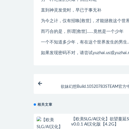
直到神灵发觉时，早已于事无补
为今之计，仅有招唤[救世]，才能拯救这个世界
而巧合的是，所谓[救世]……竟然是一个少年
一个不知道多少年，有在这个世界发生的男生
如果发现密码不对，请尝试yuzhai.us或yuzhai.
欲妹幻想Build.10520783STEAM官
+DLC+日语配音[1.0
相关文章
【欧美SLG/AI汉化】欲望蔓延S
v0.0.1 AI汉化版【4.2G】