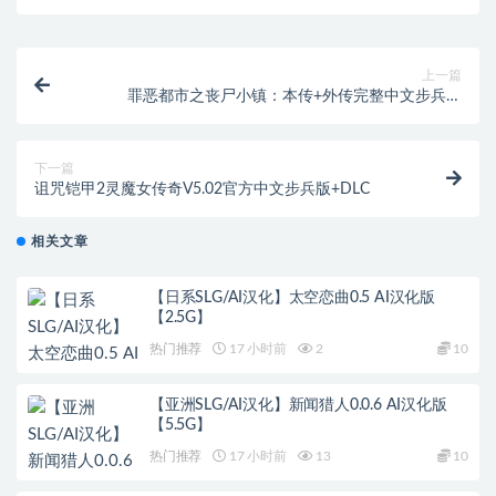
上一篇
罪恶都市之丧尸小镇：本传+外传完整中文步兵版
[PC+安卓][1G]
下一篇
诅咒铠甲2灵魔女传奇V5.02官方中文步兵版+DLC
相关文章
【日系SLG/AI汉化】太空恋曲0.5 AI汉化版
【2.5G】
热门推荐
17 小时前
2
10
【亚洲SLG/AI汉化】新闻猎人0.0.6 AI汉化版
【5.5G】
热门推荐
17 小时前
13
10