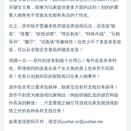
关键女主角，能够为玩家提供更多方面的达到！别的的重
要人物角色不管敌友也都有各自的个性化。
次之，原作除开普遍杀怪昇级这类游戏玩法，还添加“煅
造”、“使魔”、“妖怪侦察”、“弹反刺杀”、“特殊作战”、“元精
采补”、“赌厅”、“试炼场”等趣味性！自然少不了多姿多彩改
装，可以从非限定衣着场所随意改装！
强调一点——原作的改装制做十分用心！每件改装各有特
色，即便相同的改装在各个女主角的身上也有所不同风
采！也有分别相对应的探险每日任务人物事件！
原作也非常注重求知精神，除探宝也有对支线任务探寻！
原作不刻意为难游戏玩家物品（例如胡编乱造的谜宫和故
作高深的解迷），只是重视正确引导游戏玩家发掘游戏剧
情之外的各种各样支线任务！
如果发现密码不对，请尝试yuzhai.us或yuzhai.me