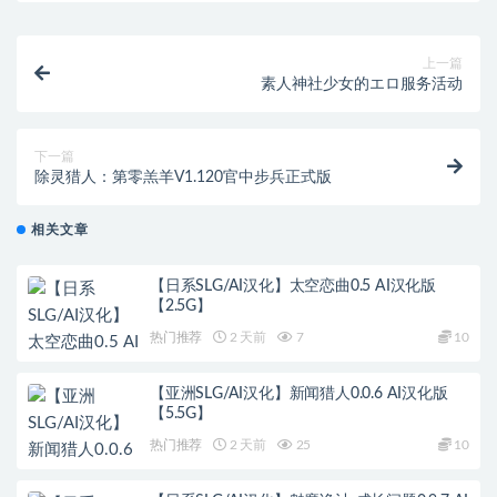
上一篇
素人神社少女的エロ服务活动
下一篇
除灵猎人：第零羔羊V1.120官中步兵正式版
相关文章
【日系SLG/AI汉化】太空恋曲0.5 AI汉化版
【2.5G】
热门推荐
2 天前
7
10
【亚洲SLG/AI汉化】新闻猎人0.0.6 AI汉化版
【5.5G】
热门推荐
2 天前
25
10